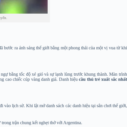
uyển.
 bước ra ánh sáng thế giới bằng một phong thái của một vị vua từ khi
 ngự bằng tốc độ xé gió và sự lạnh lùng trước khung thành. Màn trìn
nâng cao chiếc cúp vàng danh giá. Danh hiệu
cầu thủ trẻ xuất sắc nhấ
ào lịch sử. Khi lật mở danh sách các danh hiệu tại sân chơi thế giới,
 trong trận chung kết nghẹt thở với Argentina.