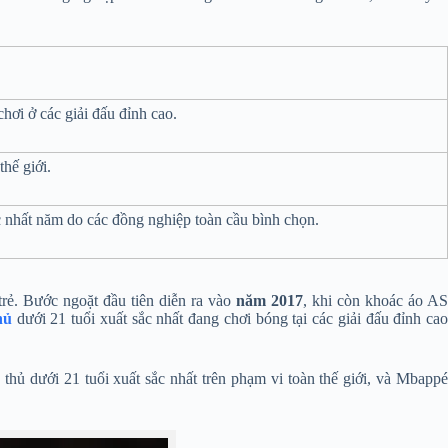
chơi ở các giải đấu đỉnh cao.
thế giới.
ắc nhất năm do các đồng nghiệp toàn cầu bình chọn.
rẻ. Bước ngoặt đầu tiên diễn ra vào
năm 2017
, khi còn khoác áo AS
hủ
dưới 21 tuổi xuất sắc nhất đang chơi bóng tại các giải đấu đỉnh ca
thủ dưới 21 tuổi xuất sắc nhất trên phạm vi toàn thế giới, và Mbapp