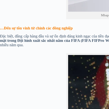
Mbappé
…Đến sự tôn vinh từ chính các đồng nghiệp
Đặc biệt, đẳng cấp hàng đầu và sự ổn định đáng kinh ngạc của tiền đạ
mặt trong Đội hình xuất sắc nhất năm của FIFA (FIFA FIFPro W
nhiều năm qua.