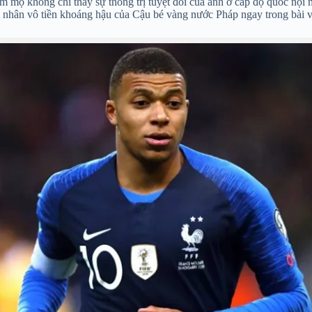
m mộ không chỉ thấy sự thống trị tuyệt đối của anh ở cấp độ quốc nội 
cá nhân vô tiền khoáng hậu của Cậu bé vàng nước Pháp ngay trong bài v