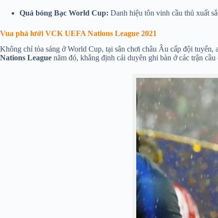
Quả bóng Bạc World Cup:
Danh hiệu tôn vinh cầu thủ xuất sắc
Vua phá lưới VCK UEFA Nations League 2021
Không chỉ tỏa sáng ở World Cup, tại sân chơi châu Âu cấp đội tuyển
Nations League
năm đó, khẳng định cái duyên ghi bàn ở các trận cầu 