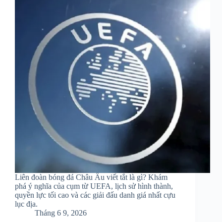
Liên đoàn bóng đá Châu Âu viết tắt là gì? Khám
phá ý nghĩa của cụm từ UEFA, lịch sử hình thành,
quyền lực tối cao và các giải đấu danh giá nhất cựu
lục địa.
Tháng 6 9, 2026