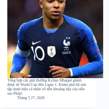
Tổng hợp các giải thưởng Kylian Mbappé giành
được từ World Cup đến Ligue 1. Khám phá bộ sưu
tập danh hiệu cá nhân vô tiền khoáng hậu của siêu
sao Pháp!
Tháng 5 27, 2026