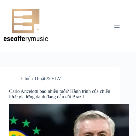
Chuyển
đến
phần
nội
dung
Chiến Thuật & HLV
Carlo Ancelotti bao nhiêu tuổi? Hành trình của chiến
lược gia lừng danh đang dẫn dắt Brazil