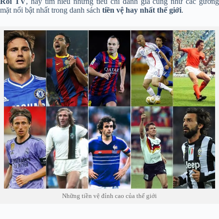
Rồi TV
, hãy tìm hiểu những tiêu chí đánh giá cũng như các gươn
mặt nổi bật nhất trong danh sách
tiền vệ hay nhất thế giới
.
Những tiền vệ đỉnh cao của thế giới