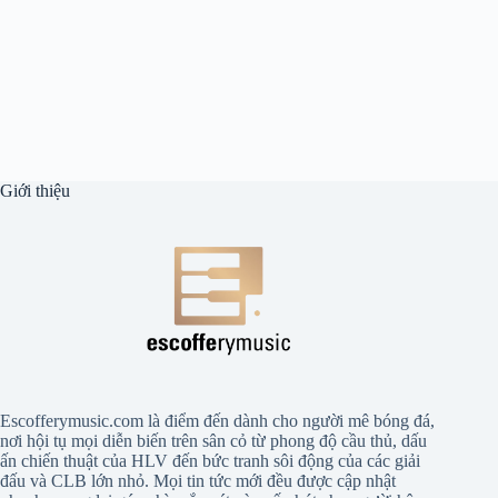
Giới thiệu
Escofferymusic.com là điểm đến dành cho người mê bóng đá,
nơi hội tụ mọi diễn biến trên sân cỏ từ phong độ cầu thủ, dấu
ấn chiến thuật của HLV đến bức tranh sôi động của các giải
đấu và CLB lớn nhỏ. Mọi tin tức mới đều được cập nhật