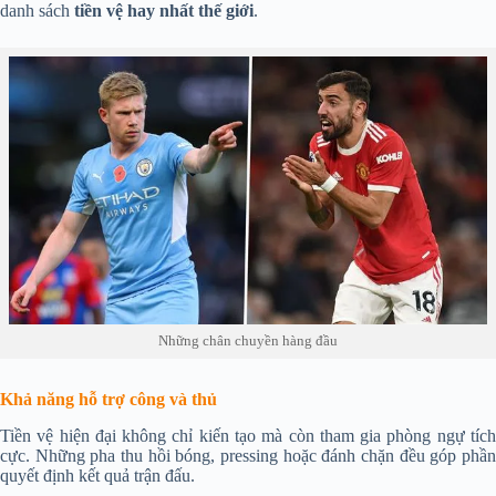
danh sách
tiền vệ hay nhất thế giới
.
Những chân chuyền hàng đầu
Khả năng hỗ trợ công và thủ
Tiền vệ hiện đại không chỉ kiến tạo mà còn tham gia phòng ngự tích
cực. Những pha thu hồi bóng, pressing hoặc đánh chặn đều góp phần
quyết định kết quả trận đấu.