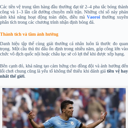
Các tiền vệ trung tâm hàng đầu thường đạt từ 2–4 pha tắc bóng thành
công và 1–3 lần cắt đường chuyền mỗi trận. Những chỉ số này phản
ánh khả năng hoạt động toàn diện, điều mà
Vaoroi
thường xuyê
phân tích trong các chương trình nhận định bóng đá.
Thành tích và tầm ảnh hưởng
Danh hiệu tập thể cùng giải thưởng cá nhân luôn là thước đo quan
trọng. Một cầu thủ thi đấu ổn định trong nhiều năm, góp công lớn vào
chức vô địch quốc nội hoặc châu lục sẽ có lợi thế khi được xếp hạng.
Bên cạnh đó, khả năng tạo cảm hứng cho đồng đội và ảnh hưởng đến
lối chơi chung cũng là yếu tố không thể thiếu khi đánh giá
tiền vệ ha
nhất thế giới
.