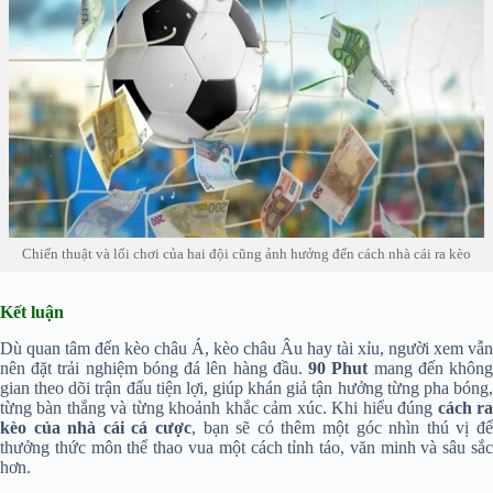
Chiến thuật và lối chơi của hai đội cũng ảnh hưởng đến cách nhà cái ra kèo
Kết luận
Dù quan tâm đến kèo châu Á, kèo châu Âu hay tài xỉu, người xem vẫn
nên đặt trải nghiệm bóng đá lên hàng đầu.
90 Phut
mang đến khôn
gian theo dõi trận đấu tiện lợi, giúp khán giả tận hưởng từng pha bóng,
từng bàn thắng và từng khoảnh khắc cảm xúc. Khi hiểu đúng
cách r
kèo của nhà cái cá cược
, bạn sẽ có thêm một góc nhìn thú vị để
thưởng thức môn thể thao vua một cách tỉnh táo, văn minh và sâu sắc
hơn.