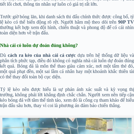
tiết lối chơi, thông tin nhân sự luôn có giá trị rất lớn.
Trước giờ bóng lăn, khi danh sách thi đấu chính thức được công bố, tỷ
lệ kèo có thể biến động rõ rệt. Người hâm mộ theo dõi trên
90P T
thường kết hợp xem đội hình, chiến thuật và phong độ để có cái nhìn
toàn diện hơn về trận đấu.
Nhà cái có luôn dự đoán đúng không?
Dù
cách ra kèo của nhà cái cá cược
dựa trên hệ thống dữ liệu v
phân tích phức tạp, điều đó không có nghĩa nhà cái luôn dự đoán đúng
kết quả. Bóng đá là môn thể thao giàu cảm xúc, nơi một tấm thẻ đỏ,
một quả phạt đền, một sai lầm cá nhân hay một khoảnh khắc thiên tài
có thể thay đổi toàn bộ cục diện.
Tỷ lệ kèo nên được hiểu là sự phản ánh xác suất và kỳ vọng thị
trường, không phải lời khẳng định chắc chắn. Người xem nên tiếp cận
kèo bóng đá với tâm thế tỉnh táo, xem đó là công cụ tham khảo để hiểu
trận đấu sâu hơn, thay vì coi là phương án đảm bảo chiến thắng.