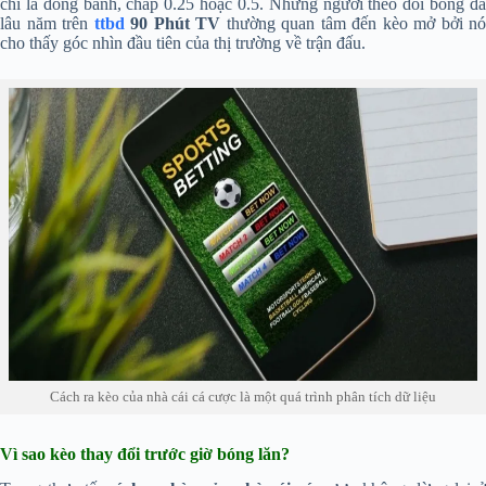
chỉ là đồng banh, chấp 0.25 hoặc 0.5. Những người theo dõi bóng đá
lâu năm trên
ttbd
90 Phút TV
thường quan tâm đến kèo mở bởi nó
cho thấy góc nhìn đầu tiên của thị trường về trận đấu.
Cách ra kèo của nhà cái cá cược là một quá trình phân tích dữ liệu
Vì sao kèo thay đổi trước giờ bóng lăn?