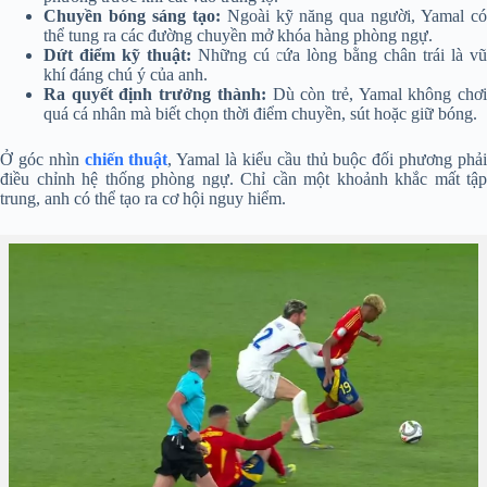
Chuyền bóng sáng tạo:
Ngoài kỹ năng qua người, Yamal c
thể tung ra các đường chuyền mở khóa hàng phòng ngự.
Dứt điểm kỹ thuật:
Những cú cứa lòng bằng chân trái là vũ
khí đáng chú ý của anh.
Ra quyết định trưởng thành:
Dù còn trẻ, Yamal không chơ
quá cá nhân mà biết chọn thời điểm chuyền, sút hoặc giữ bóng.
Ở góc nhìn
chiến thuật
, Yamal là kiểu cầu thủ buộc đối phương phả
điều chỉnh hệ thống phòng ngự. Chỉ cần một khoảnh khắc mất tập
trung, anh có thể tạo ra cơ hội nguy hiểm.