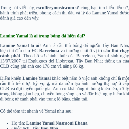
Trong bài viết này,
escofferymusic.com
sẽ cùng bạn tìm hiểu tiểu sử,
hành trình phát triển, phong cách thi đấu và lý do Lamine Yamal được
đánh giá cao đến vậy.
Lamine Yamal là ai trong bóng đá hiện đại?
Lamine Yamal là ai
? Anh là cầu thủ bóng đá người Tây Ban Nha
hiện thi đấu cho
FC Barcelona
và thường chơi ở vị trí
cầu thủ chạ
cánh phải
. Theo hồ sơ chính thức của Barcelona, Yamal sinh ngà
13/07/2007 tại Esplugues del Llobregat, Tây Ban Nha; thông tin của
CLB cũng ghi anh cao 178 cm và nặng 66 kg.
Điểm khiến
Lamine Yamal
khác biệt nằm ở việc anh không chỉ là mộ
cầu thủ trẻ được kỳ vọng, mà đã sớm tạo ảnh hưởng thật sự ở cấp
CLB và đội tuyển quốc gia. Anh có khả năng rê bóng khéo léo, xử lý
trong không gian hẹp, chuyền bóng sáng tạo và đặc biệt nguy hiểm khi
đi bóng từ cánh phải vào trung lộ bằng chân trái.
Có thể tóm tắt nhanh về Yamal như sau:
Họ tên:
Lamine Yamal Nasraoui Ebana
Quốc tịch:
Tây Ban Nha