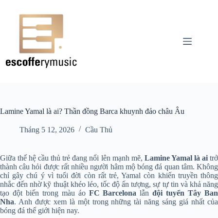
Chuyển
đến
phần
nội
dung
Lamine Yamal là ai? Thần đồng Barca khuynh đảo châu Âu
Tháng 5 12, 2026
Cầu Thủ
Giữa thế hệ cầu thủ trẻ đang nổi lên mạnh mẽ,
Lamine Yamal là ai
tr
thành câu hỏi được rất nhiều người hâm mộ bóng đá quan tâm. Không
chỉ gây chú ý vì tuổi đời còn rất trẻ, Yamal còn khiến truyền thông
nhắc đến nhờ kỹ thuật khéo léo, tốc độ ấn tượng, sự tự tin và khả năng
tạo đột biến trong màu áo
FC Barcelona
lẫn
đội tuyển Tây Ba
Nha
. Anh được xem là một trong những tài năng sáng giá nhất của
bóng đá thế giới hiện nay.