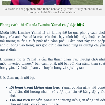
La Masia là nơi góp phần hình thành nền tảng kỹ thuật, tư duy chiến thuật và
phong cách thi đấu của Lamine Yamal.
Phong cách thi đấu của Lamine Yamal có gì đặc biệt?
Muốn hiểu
Lamine Yamal là ai
, không thể bỏ qua phong cách chơ
bóng của anh. Yamal là mẫu cầu thủ chạy cánh hiện đại, thuận chân
trái nhưng thường xuất phát bên cánh phải. Cách chơi này cho phép
anh đi bóng vào trong, mở góc dứt điểm hoặc tung ra đường chuyền
quyết định.
Britannica mô tả Yamal là cầu thủ thuận chân trái, thường chơi như
một “inverted winger” bên cánh phải, nổi bật với khả năng kiểm soát
bóng gần, kỹ thuật, phạm vi chuyền bóng và sự sáng tạo.
Các điểm mạnh nổi bật:
Rê bóng trong không gian hẹp:
Yamal có khả năng giữ bóng
sát chân, đổi hướng nhanh và vượt qua hậu vệ bằng động tác
nhỏ.
Tạo đột biến từ biên phải:
Anh thường kéo giãn hàng thủ đố
phương trước khi cắt vào trung lộ.