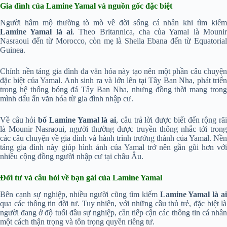
Gia đình của Lamine Yamal và nguồn gốc đặc biệt
Người hâm mộ thường tò mò về đời sống cá nhân khi tìm kiếm
Lamine Yamal là ai
. Theo Britannica, cha của Yamal là Mouni
Nasraoui đến từ Morocco, còn mẹ là Sheila Ebana đến từ Equatorial
Guinea.
Chính nền tảng gia đình đa văn hóa này tạo nên một phần câu chuyện
đặc biệt của Yamal. Anh sinh ra và lớn lên tại Tây Ban Nha, phát triển
trong hệ thống bóng đá Tây Ban Nha, nhưng đồng thời mang trong
mình dấu ấn văn hóa từ gia đình nhập cư.
Về câu hỏi
bố Lamine Yamal là ai
, câu trả lời được biết đến rộng rã
là Mounir Nasraoui, người thường được truyền thông nhắc tới trong
các câu chuyện về gia đình và hành trình trưởng thành của Yamal. Nền
tảng gia đình này giúp hình ảnh của Yamal trở nên gần gũi hơn với
nhiều cộng đồng người nhập cư tại châu Âu.
Đời tư và câu hỏi về bạn gái của Lamine Yamal
Bên cạnh sự nghiệp, nhiều người cũng tìm kiếm
Lamine Yamal là ai
qua các thông tin đời tư. Tuy nhiên, với những cầu thủ trẻ, đặc biệt là
người đang ở độ tuổi đầu sự nghiệp, cần tiếp cận các thông tin cá nhân
một cách thận trọng và tôn trọng quyền riêng tư.