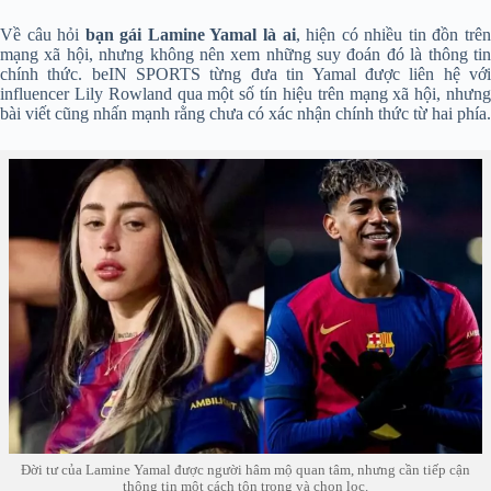
Về câu hỏi
bạn gái Lamine Yamal là ai
, hiện có nhiều tin đồn trê
mạng xã hội, nhưng không nên xem những suy đoán đó là thông tin
chính thức. beIN SPORTS từng đưa tin Yamal được liên hệ với
influencer Lily Rowland qua một số tín hiệu trên mạng xã hội, nhưng
bài viết cũng nhấn mạnh rằng chưa có xác nhận chính thức từ hai phía.
Đời tư của Lamine Yamal được người hâm mộ quan tâm, nhưng cần tiếp cận
thông tin một cách tôn trọng và chọn lọc.