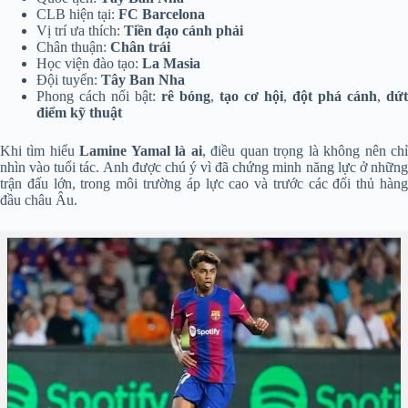
CLB hiện tại:
FC Barcelona
Vị trí ưa thích:
Tiền đạo cánh phải
Chân thuận:
Chân trái
Học viện đào tạo:
La Masia
Đội tuyển:
Tây Ban Nha
Phong cách nổi bật:
rê bóng
,
tạo cơ hội
,
đột phá cánh
,
dứt
điểm kỹ thuật
Khi tìm hiểu
Lamine Yamal là ai
, điều quan trọng là không nên ch
nhìn vào tuổi tác. Anh được chú ý vì đã chứng minh năng lực ở những
trận đấu lớn, trong môi trường áp lực cao và trước các đối thủ hàng
đầu châu Âu.