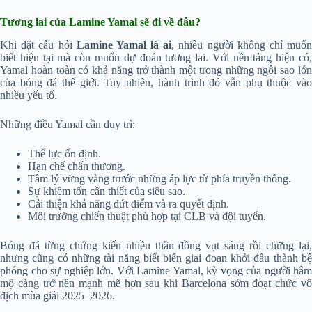
Tương lai của Lamine Yamal sẽ đi về đâu?
Khi đặt câu hỏi
Lamine Yamal là ai
, nhiều người không chỉ muố
biết hiện tại mà còn muốn dự đoán tương lai. Với nền tảng hiện có,
Yamal hoàn toàn có khả năng trở thành một trong những ngôi sao lớn
của bóng đá thế giới. Tuy nhiên, hành trình đó vẫn phụ thuộc vào
nhiều yếu tố.
Những điều Yamal cần duy trì:
Thể lực ổn định.
Hạn chế chấn thương.
Tâm lý vững vàng trước những áp lực từ phía truyền thông.
Sự khiêm tốn cần thiết của siêu sao.
Cải thiện khả năng dứt điểm và ra quyết định.
Môi trường chiến thuật phù hợp tại CLB và đội tuyển.
Bóng đá từng chứng kiến nhiều thần đồng vụt sáng rồi chững lại,
nhưng cũng có những tài năng biết biến giai đoạn khởi đầu thành bệ
phóng cho sự nghiệp lớn. Với Lamine Yamal, kỳ vọng của người hâm
mộ càng trở nên mạnh mẽ hơn sau khi Barcelona sớm đoạt chức vô
địch mùa giải 2025–2026.