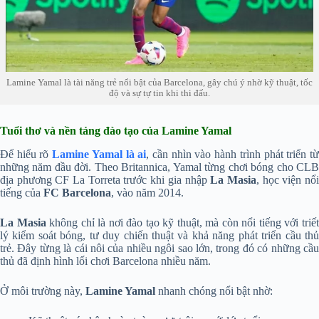
Lamine Yamal là tài năng trẻ nổi bật của Barcelona, gây chú ý nhờ kỹ thuật, tốc
độ và sự tự tin khi thi đấu.
Tuổi thơ và nền tảng đào tạo của Lamine Yamal
Để hiểu rõ
Lamine Yamal là ai
, cần nhìn vào hành trình phát triển t
những năm đầu đời. Theo Britannica, Yamal từng chơi bóng cho CLB
địa phương CF La Torreta trước khi gia nhập
La Masia
, học viện nổ
tiếng của
FC Barcelona
, vào năm 2014.
La Masia
không chỉ là nơi đào tạo kỹ thuật, mà còn nổi tiếng với triế
lý kiểm soát bóng, tư duy chiến thuật và khả năng phát triển cầu thủ
trẻ. Đây từng là cái nôi của nhiều ngôi sao lớn, trong đó có những cầu
thủ đã định hình lối chơi Barcelona nhiều năm.
Ở môi trường này,
Lamine Yamal
nhanh chóng nổi bật nhờ: