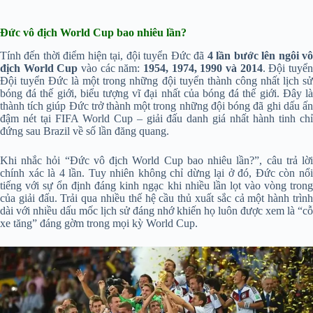
Đức vô địch World Cup bao nhiêu lần?
Tính đến thời điểm hiện tại, đội tuyển Đức đã
4 lần bước lên ngôi v
địch World Cup
vào các năm:
1954, 1974, 1990 và 2014
. Đội tuyể
Đội tuyển Đức là một trong những đội tuyển thành công nhất lịch sử
bóng đá thế giới, biểu tượng vĩ đại nhất của bóng đá thế giới. Đây là
thành tích giúp Đức trở thành một trong những đội bóng đã ghi dấu ấn
đậm nét tại FIFA World Cup – giải đấu danh giá nhất hành tinh chỉ
đứng sau Brazil về số lần đăng quang.
Khi nhắc hỏi “Đức vô địch World Cup bao nhiêu lần?”, câu trả lời
chính xác là 4 lần. Tuy nhiên không chỉ dừng lại ở đó, Đức còn nổi
tiếng với sự ổn định đáng kinh ngạc khi nhiều lần lọt vào vòng trong
của giải đấu. Trải qua nhiều thế hệ cầu thủ xuất sắc cả một hành trình
dài với nhiều dấu mốc lịch sử đáng nhớ khiến họ luôn được xem là “cỗ
xe tăng” đáng gờm trong mọi kỳ World Cup.