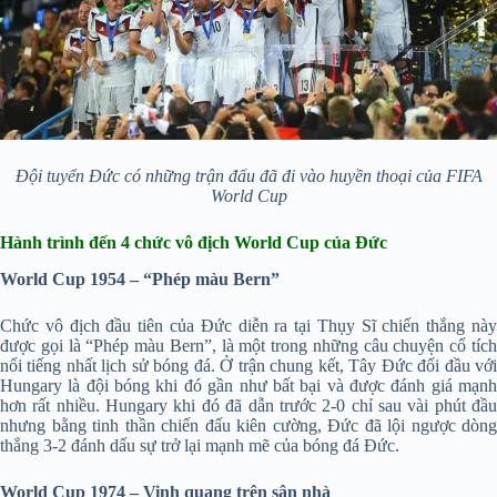
Đội tuyển Đức
có những trận đấu đã đi vào huyền thoại của FIFA
World Cup
Hành trình đến 4 chức vô địch World Cup của Đức
World Cup 1954 – “Phép màu Bern”
Chức vô địch đầu tiên của Đức diễn ra tại Thụy Sĩ chiến thắng này
được gọi là “Phép màu Bern”, là một trong những câu chuyện cổ tích
nổi tiếng nhất lịch sử bóng đá. Ở trận chung kết, Tây Đức đối đầu với
Hungary là đội bóng khi đó gần như bất bại và được đánh giá mạnh
hơn rất nhiều. Hungary khi đó đã dẫn trước 2-0 chỉ sau vài phút đầu
nhưng bằng tinh thần chiến đấu kiên cường, Đức đã lội ngược dòng
thắng 3-2 đánh dấu sự trở lại mạnh mẽ của bóng đá Đức.
World Cup 1974 – Vinh quang trên sân nhà