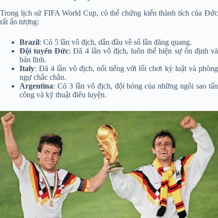
Trong lịch sử FIFA World Cup, có thể chứng kiến thành tích của Đức
rất ấn tượng:
Brazil
: Có 5 lần vô địch, dẫn đầu về số lần đăng quang.
Đội tuyển Đức
: Đã 4 lần vô địch, luôn thể hiện sự ổn định v
bản lĩnh.
Italy
: Đã 4 lần vô địch, nổi tiếng với lối chơi kỷ luật và phòng
ngự chắc chắn.
Argentina
: Có 3 lần vô địch, đội bóng của những ngôi sao tấn
công và kỹ thuật điêu luyện.