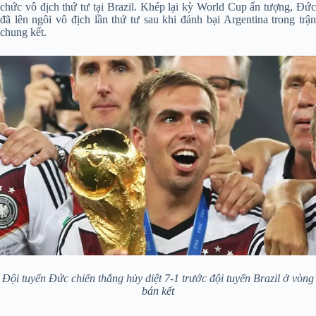
chức vô địch thứ tư tại Brazil. Khép lại kỳ World Cup ấn tượng, Đức
đã lên ngôi vô địch lần thứ tư sau khi đánh bại Argentina trong trận
chung kết.
Đội tuyển Đức chiến thắng hủy diệt 7-1 trước đội tuyển Brazil ở vòng
bán kết