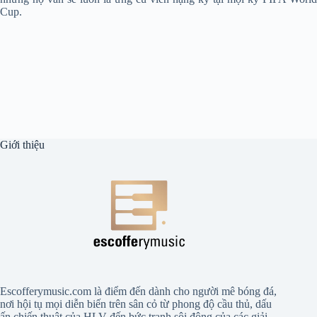
Cup.
Giới thiệu
Escofferymusic.com là điểm đến dành cho người mê bóng đá,
nơi hội tụ mọi diễn biến trên sân cỏ từ phong độ cầu thủ, dấu
ấn chiến thuật của HLV đến bức tranh sôi động của các giải